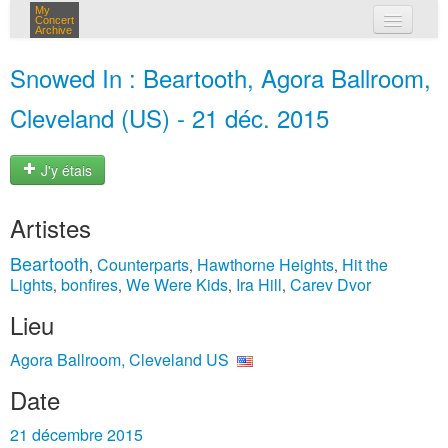
My
Concert
Archive
mes concerts
Snowed In : Beartooth, Agora Ballroom,
connexion
Cleveland (US) - 21 déc. 2015
J'y étais
Artistes
Beartooth
Counterparts
Hawthorne Heights
Hit the
,
,
,
Lights
bonfires
We Were Kids
Ira Hill
Carev Dvor
,
,
,
,
Lieu
Agora Ballroom, Cleveland US
Date
21 décembre 2015