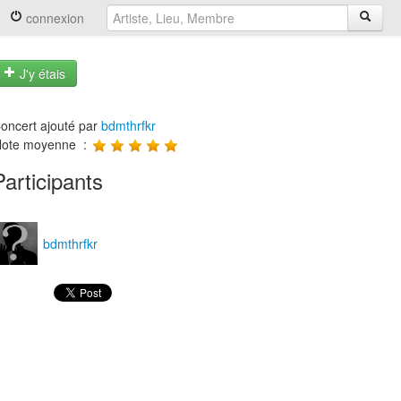
connexion
J'y étais
oncert ajouté par
bdmthrfkr
ote moyenne :
Participants
bdmthrfkr