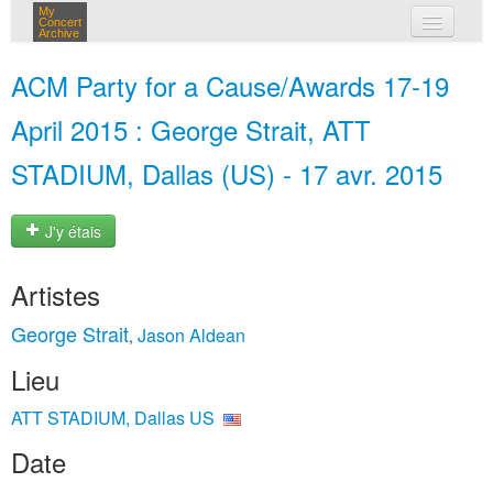
My
Concert
Archive
mes concerts
ACM Party for a Cause/Awards 17-19
connexion
April 2015 : George Strait, ATT
STADIUM, Dallas (US) - 17 avr. 2015
J'y étais
Artistes
George Strait
Jason Aldean
,
Lieu
ATT STADIUM, Dallas US
Date