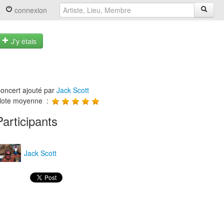
connexion
J'y étais
oncert ajouté par
Jack Scott
ote moyenne :
Participants
Jack Scott