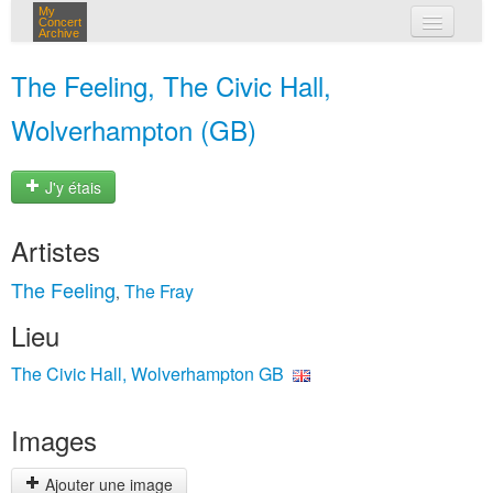
My
Concert
Archive
mes concerts
The Feeling, The Civic Hall,
connexion
Wolverhampton (GB)
J'y étais
Artistes
The Feeling
The Fray
,
Lieu
The Civic Hall, Wolverhampton GB
Images
Ajouter une image