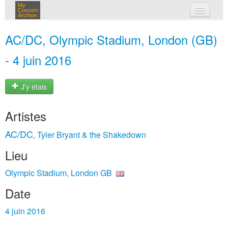
My
Concert
Archive
mes concerts
AC/DC, Olympic Stadium, London (GB)
connexion
- 4 juin 2016
J'y étais
Artistes
AC/DC
Tyler Bryant & the Shakedown
,
Lieu
Olympic Stadium, London GB
Date
4 juin 2016