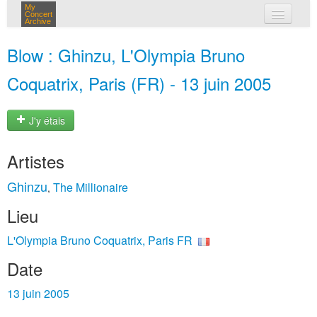
My
Concert
Archive
mes concerts
Blow : Ghinzu, L'Olympia Bruno
connexion
Coquatrix, Paris (FR) - 13 juin 2005
J'y étais
Artistes
Ghinzu
The Millionaire
,
Lieu
L'Olympia Bruno Coquatrix, Paris FR
Date
13 juin 2005