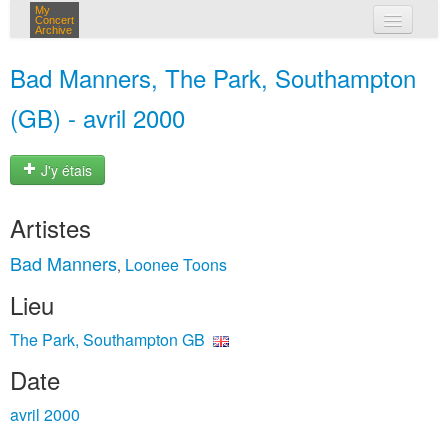
My
Concert
Archive
mes concerts
Bad Manners, The Park, Southampton
connexion
(GB) - avril 2000
J'y étais
Artistes
Bad Manners
Loonee Toons
,
Lieu
The Park, Southampton GB
Date
avril 2000