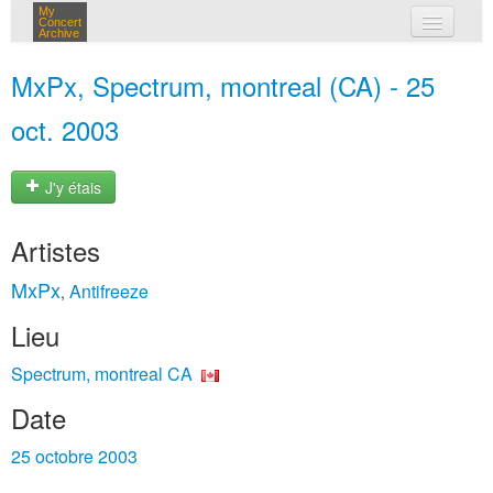
My
Concert
Archive
mes concerts
MxPx, Spectrum, montreal (CA) - 25
connexion
oct. 2003
J'y étais
Artistes
MxPx
Antifreeze
,
Lieu
Spectrum, montreal CA
Date
25 octobre 2003