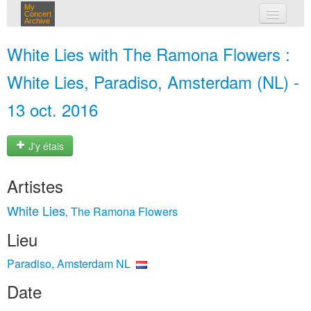
My
Concert
Archive
mes concerts
White Lies with The Ramona Flowers :
connexion
White Lies, Paradiso, Amsterdam (NL) -
13 oct. 2016
J'y étais
Artistes
White Lies
The Ramona Flowers
,
Lieu
Paradiso, Amsterdam NL
Date