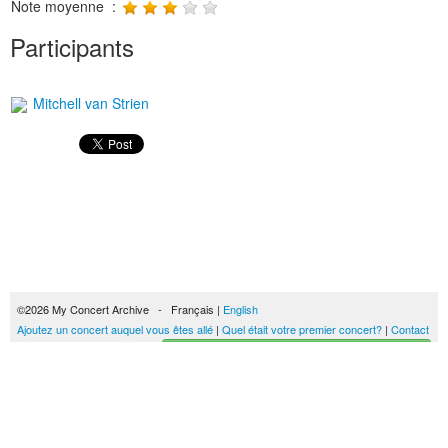
Note moyenne :
Participants
Mitchell van Strien
©2026 My Concert Archive - Français |
English
Ajoutez un concert auquel vous êtes allé
|
Quel était votre premier concert?
|
Contact
Créez votre historique des concerts
51701 concerts de 1969 à 2027
Conditions générales d'utilisation
|
Privacy policy
| Ce contenu est mis à disposition