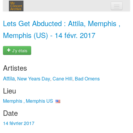
My
Concert
Archive
mes concerts
Lets Get Abducted : Attila, Memphis ,
connexion
Memphis (US) - 14 févr. 2017
J'y étais
Artistes
Attila
New Years Day
Cane Hill
Bad Omens
,
,
,
Lieu
Memphis , Memphis US
Date
14 février 2017