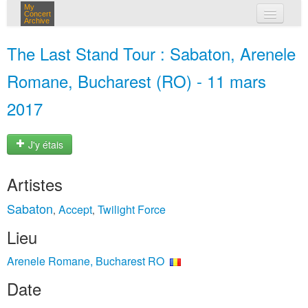
My
Concert
Archive
mes concerts
The Last Stand Tour : Sabaton, Arenele
connexion
Romane, Bucharest (RO) - 11 mars
2017
J'y étais
Artistes
Sabaton
Accept
Twilight Force
,
,
Lieu
Arenele Romane, Bucharest RO
Date