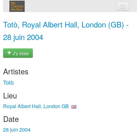
My
Concert
Archive
mes concerts
Totò, Royal Albert Hall, London (GB) -
connexion
28 juin 2004
J'y étais
Artistes
Totò
Lieu
Royal Albert Hall, London GB
Date
28 juin 2004