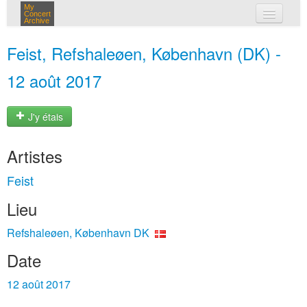
My
Concert
Archive
mes concerts
Feist, Refshaleøen, København (DK) -
connexion
12 août 2017
J'y étais
Artistes
Feist
Lieu
Refshaleøen, København DK
Date
12 août 2017