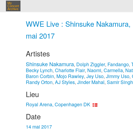
My
Concert
Archive
WWE Live : Shinsuke Nakamura, 
mai 2017
Artistes
Shinsuke Nakamura
Dolph Ziggler
Fandango
,
,
,
Becky Lynch
Charlotte Flair
Naomi
Carmella
Nat
,
,
,
,
Baron Corbin
Mojo Rawley
Jey Uso
Jimmy Uso
,
,
,
,
Randy Orton
AJ Styles
Jinder Mahal
Samir Singh
,
,
,
Lieu
Royal Arena, Copenhagen DK
Date
14 mai 2017