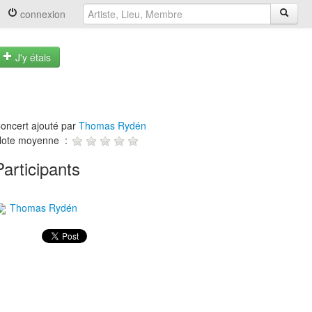
connexion
J'y étais
oncert ajouté par
Thomas Rydén
ote moyenne :
Participants
Thomas Rydén