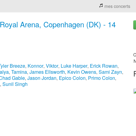
mes concerts
Royal Arena, Copenhagen (DK) - 14
C
N
Tyler Breeze
Konnor
Viktor
Luke Harper
Erick Rowan
,
,
,
,
,
alya
Tamina
James Ellsworth
Kevin Owens
Sami Zayn
,
,
,
,
,
Chad Gable
Jason Jordan
Epico Colon
Primo Colon
,
,
,
,
Sunil Singh
,