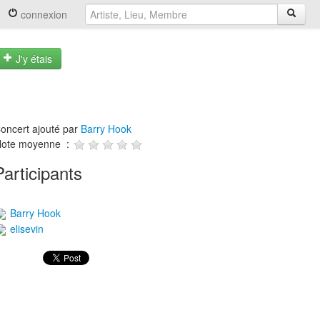
connexion
J'y étais
oncert ajouté par
Barry Hook
ote moyenne :
Participants
Barry Hook
elisevin