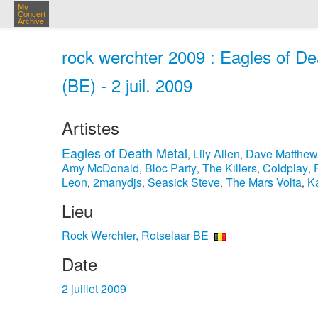
My
Concert
Archive
rock werchter 2009 : Eagles of De
(BE) - 2 juil. 2009
Artistes
Eagles of Death Metal
Lily Allen
Dave Matthew
,
,
Amy McDonald
Bloc Party
The Killers
Coldplay
,
,
,
,
Leon
2manydjs
Seasick Steve
The Mars Volta
Ka
,
,
,
,
Lieu
Rock Werchter, Rotselaar BE
Date
2 juillet 2009