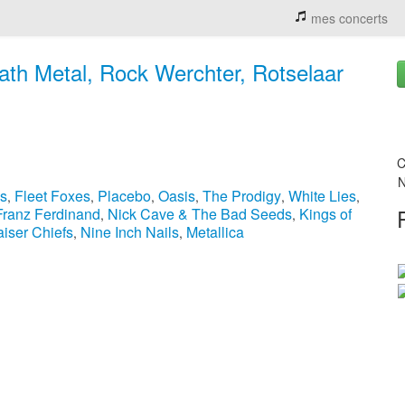
mes concerts
ath Metal, Rock Werchter, Rotselaar
C
N
s
Fleet Foxes
Placebo
Oasis
The Prodigy
White Lies
,
,
,
,
,
,
Franz Ferdinand
Nick Cave & The Bad Seeds
Kings of
,
,
iser Chiefs
Nine Inch Nails
Metallica
,
,