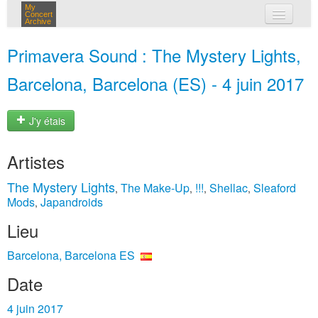
My
Concert
Archive
mes concerts
Primavera Sound : The Mystery Lights,
connexion
Barcelona, Barcelona (ES) - 4 juin 2017
J'y étais
Artistes
The Mystery Lights
The Make-Up
!!!
Shellac
Sleaford
,
,
,
,
Mods
Japandroids
,
Lieu
Barcelona, Barcelona ES
Date
4 juin 2017