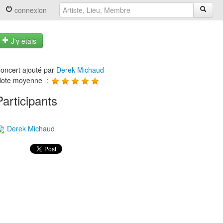
connexion
J'y étais
oncert ajouté par
Derek Michaud
ote moyenne :
Participants
Derek Michaud