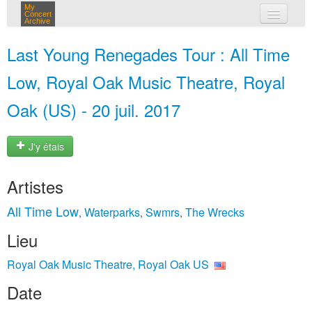
My
Concert
Archive
mes concerts
Last Young Renegades Tour : All Time
connexion
Low, Royal Oak Music Theatre, Royal
Oak (US) - 20 juil. 2017
J'y étais
Artistes
All Time Low
Waterparks
Swmrs
The Wrecks
,
,
,
Lieu
Royal Oak Music Theatre, Royal Oak US
Date