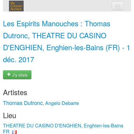
My
Concert
Archive
mes concerts
Les Espirits Manouches : Thomas
connexion
Dutronc, THEATRE DU CASINO
D'ENGHIEN, Enghien-les-Bains (FR) - 1
déc. 2017
J'y étais
Artistes
Thomas Dutronc
Angelo Debarre
,
Lieu
THEATRE DU CASINO D'ENGHIEN, Enghien-les-Bains
FR