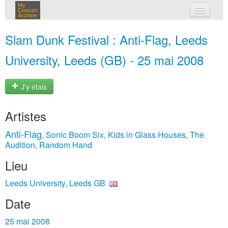
My
Concert
Archive
mes concerts
Slam Dunk Festival : Anti‐Flag, Leeds
connexion
University, Leeds (GB) - 25 mai 2008
J'y étais
Artistes
Anti‐Flag
Sonic Boom Six
Kids in Glass Houses
The
,
,
,
Audition
Random Hand
,
Lieu
Leeds University, Leeds GB
Date
25 mai 2008