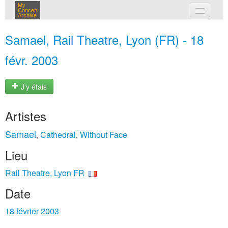
My
Concert
Archive
mes concerts
Samael, Rail Theatre, Lyon (FR) - 18
connexion
févr. 2003
J'y étais
Artistes
Samael
Cathedral
Without Face
,
,
Lieu
Rail Theatre, Lyon FR
Date
18 février 2003