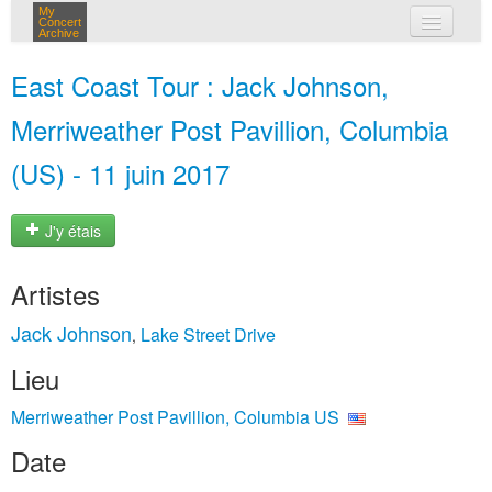
My
Concert
Archive
mes concerts
East Coast Tour : Jack Johnson,
connexion
Merriweather Post Pavillion, Columbia
(US) - 11 juin 2017
J'y étais
Artistes
Jack Johnson
Lake Street Drive
,
Lieu
Merriweather Post Pavillion, Columbia US
Date