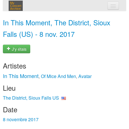
My
Concert
Archive
mes concerts
In This Moment, The District, Sioux
connexion
Falls (US) - 8 nov. 2017
J'y étais
Artistes
In This Moment
Of Mice And Men
Avatar
,
,
Lieu
The District, Sioux Falls US
Date
8 novembre 2017