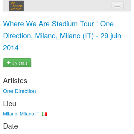
My
Concert
Archive
mes concerts
Where We Are Stadium Tour : One
connexion
Direction, Milano, Milano (IT) - 29 juin
2014
J'y étais
Artistes
One Direction
Lieu
Milano, Milano IT
Date