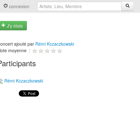
connexion
J'y étais
oncert ajouté par
Rémi Kczaczkowski
ote moyenne :
Participants
Rémi Kczaczkowski