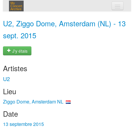
My
Concert
Archive
mes concerts
U2, Ziggo Dome, Amsterdam (NL) - 13
connexion
sept. 2015
J'y étais
Artistes
U2
Lieu
Ziggo Dome, Amsterdam NL
Date
13 septembre 2015