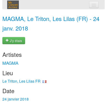
My
Concert
Archive
mes concerts
MAGMA, Le Triton, Les Lilas (FR) - 24
connexion
janv. 2018
J'y étais
Artistes
MAGMA
Lieu
Le Triton, Les Lilas FR
Date
24 janvier 2018