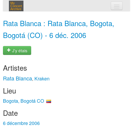
My
Concert
Archive
mes concerts
Rata Blanca : Rata Blanca, Bogota,
connexion
Bogotá (CO) - 6 déc. 2006
J'y étais
Artistes
Rata Blanca
Kraken
,
Lieu
Bogota, Bogotá CO
Date
6 décembre 2006