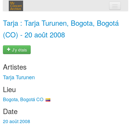
My
Concert
Archive
mes concerts
Tarja : Tarja Turunen, Bogota, Bogotá
connexion
(CO) - 20 août 2008
J'y étais
Artistes
Tarja Turunen
Lieu
Bogota, Bogotá CO
Date
20 août 2008