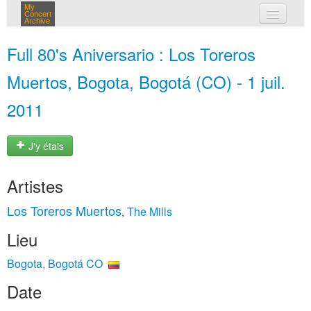
My
Concert
Archive
mes concerts
Full 80's Aniversario : Los Toreros
connexion
Muertos, Bogota, Bogotá (CO) - 1 juil.
2011
J'y étais
Artistes
Los Toreros Muertos
The Mills
,
Lieu
Bogota, Bogotá CO
Date