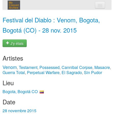
My
Concert
Archive
mes concerts
Festival del Diablo : Venom, Bogota,
connexion
Bogotá (CO) - 28 nov. 2015
J'y étais
Artistes
Venom
Testament
Possessed
Cannibal Corpse
Masacre
,
,
,
,
,
Guerra Total
Perpetual Warfare
El Sagrado
Sin Pudor
,
,
,
Lieu
Bogota, Bogotá CO
Date
28 novembre 2015