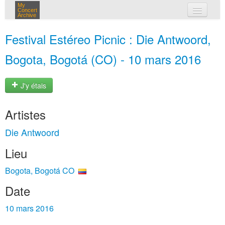
My
Concert
Archive
mes concerts
Festival Estéreo Picnic : Die Antwoord,
connexion
Bogota, Bogotá (CO) - 10 mars 2016
J'y étais
Artistes
Die Antwoord
Lieu
Bogota, Bogotá CO
Date
10 mars 2016