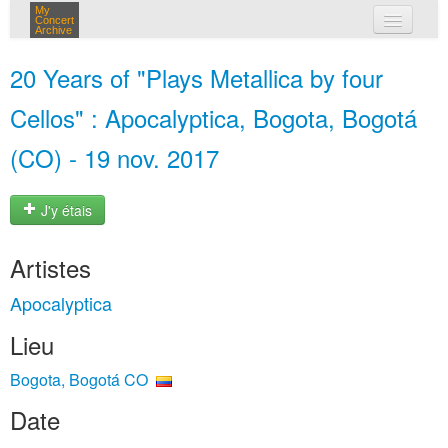
My
Concert
Archive
mes concerts
20 Years of "Plays Metallica by four
connexion
Cellos" : Apocalyptica, Bogota, Bogotá
(CO) - 19 nov. 2017
J'y étais
Artistes
Apocalyptica
Lieu
Bogota, Bogotá CO
Date