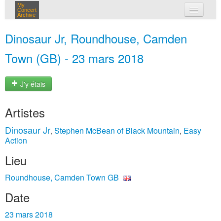
My
Concert
Archive
mes concerts
Dinosaur Jr, Roundhouse, Camden
connexion
Town (GB) - 23 mars 2018
J'y étais
Artistes
Dinosaur Jr
Stephen McBean of Black Mountain
Easy
,
,
Action
Lieu
Roundhouse, Camden Town GB
Date
23 mars 2018