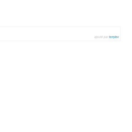
ajouté par
terrylev