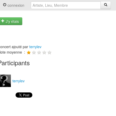
connexion
J'y étais
oncert ajouté par
terrylev
ote moyenne :
Participants
terrylev