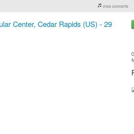
mes concerts
ular Center, Cedar Rapids (US) - 29
C
N