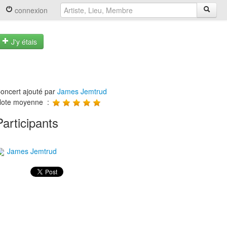
connexion
J'y étais
oncert ajouté par
James Jemtrud
ote moyenne :
Participants
James Jemtrud