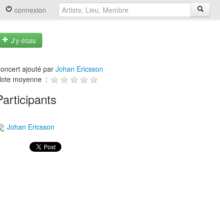
connexion
J'y étais
oncert ajouté par
Johan Ericsson
ote moyenne :
Participants
Johan Ericsson