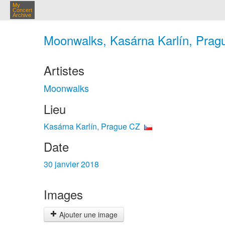
My
Concert
Archive
Moonwalks, Kasárna Karlín, Pragu
Artistes
Moonwalks
Lieu
Kasárna Karlín, Prague CZ
Date
30 janvier 2018
Images
Ajouter une image