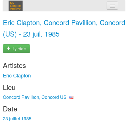
My
Concert
Archive
mes concerts
Eric Clapton, Concord Pavillion, Concord
connexion
(US) - 23 juil. 1985
J'y étais
Artistes
Eric Clapton
Lieu
Concord Pavillion, Concord US
Date
23 juillet 1985