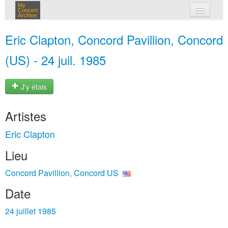
My
Concert
Archive
mes concerts
Eric Clapton, Concord Pavillion, Concord
connexion
(US) - 24 juil. 1985
J'y étais
Artistes
Eric Clapton
Lieu
Concord Pavillion, Concord US
Date
24 juillet 1985