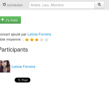
connexion
J'y étais
oncert ajouté par
Letícia Ferreira
ote moyenne :
Participants
Letícia Ferreira