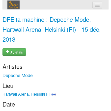
My
Concert
Archive
mes concerts
DFElta machine : Depeche Mode,
connexion
Hartwall Arena, Helsinki (FI) - 15 déc.
2013
J'y étais
Artistes
Depeche Mode
Lieu
Hartwall Arena, Helsinki FI
Date