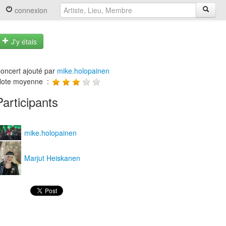
connexion
J'y étais
oncert ajouté par
mike.holopainen
ote moyenne :
Participants
mike.holopainen
Marjut Heiskanen