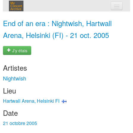
My
Concert
Archive
mes concerts
End of an era : Nightwish, Hartwall
connexion
Arena, Helsinki (FI) - 21 oct. 2005
J'y étais
Artistes
Nightwish
Lieu
Hartwall Arena, Helsinki FI
Date
21 octobre 2005