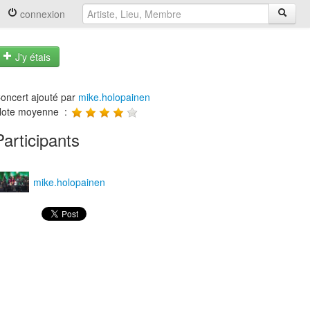
connexion
J'y étais
oncert ajouté par
mike.holopainen
ote moyenne :
Participants
mike.holopainen