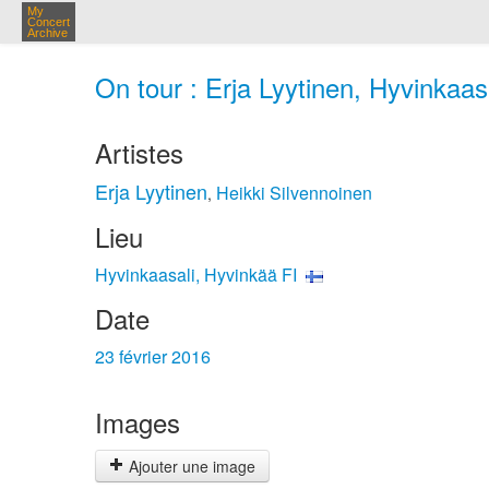
My
Concert
Archive
On tour : Erja Lyytinen, Hyvinkaasa
Artistes
Erja Lyytinen
Heikki Silvennoinen
,
Lieu
Hyvinkaasali, Hyvinkää FI
Date
23 février 2016
Images
Ajouter une image