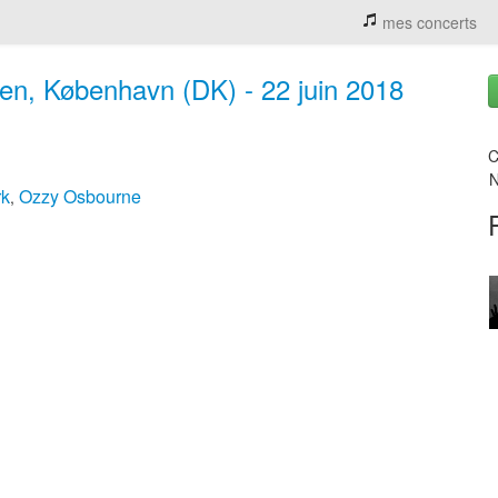
mes concerts
en, København (DK) - 22 juin 2018
C
N
rk
Ozzy Osbourne
,