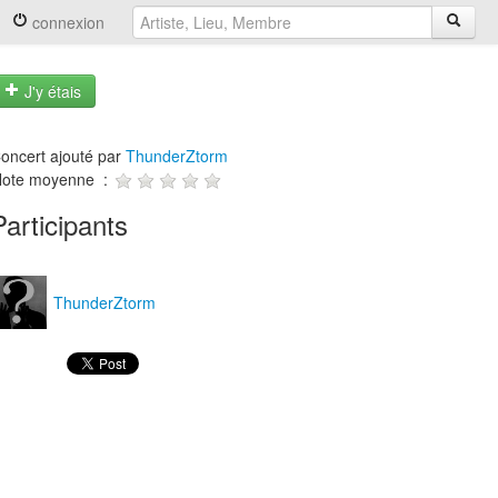
connexion
J'y étais
oncert ajouté par
ThunderZtorm
ote moyenne :
Participants
ThunderZtorm