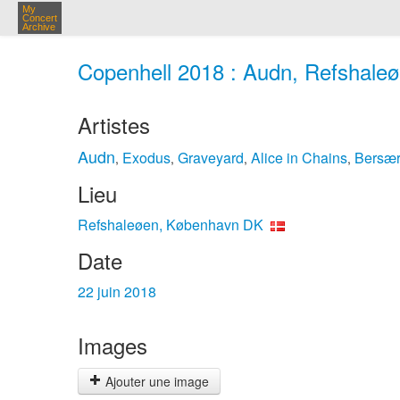
My
Concert
Archive
Copenhell 2018 : Audn, Refshaleø
Artistes
Audn
Exodus
Graveyard
Alice in Chains
Bersæ
,
,
,
,
Lieu
Refshaleøen, København DK
Date
22 juin 2018
Images
Ajouter une image