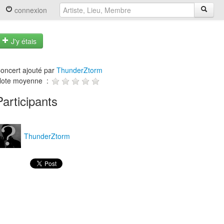
connexion
J'y étais
oncert ajouté par
ThunderZtorm
ote moyenne :
Participants
ThunderZtorm