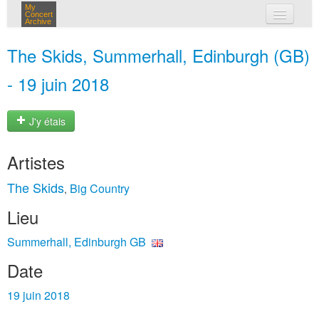
My
Concert
Archive
mes concerts
The Skids, Summerhall, Edinburgh (GB)
connexion
- 19 juin 2018
J'y étais
Artistes
The Skids
Big Country
,
Lieu
Summerhall, Edinburgh GB
Date
19 juin 2018