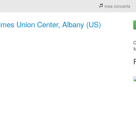
mes concerts
Times Union Center, Albany (US)
C
N