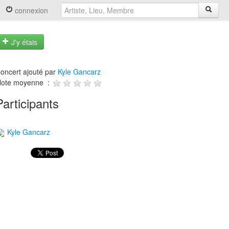
connexion
J'y étais
oncert ajouté par
Kyle Gancarz
ote moyenne :
Participants
Kyle Gancarz