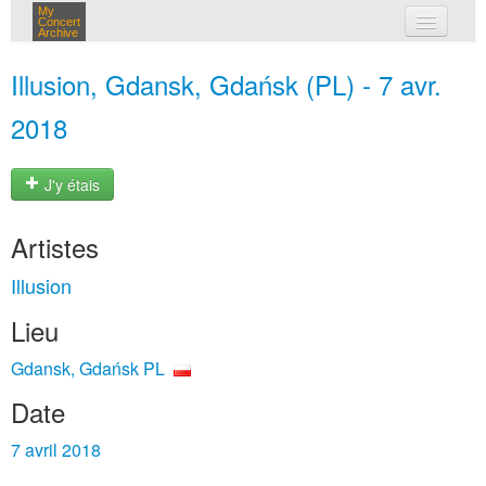
My
Concert
Archive
mes concerts
Illusion, Gdansk, Gdańsk (PL) - 7 avr.
connexion
2018
J'y étais
Artistes
Illusion
Lieu
Gdansk, Gdańsk PL
Date
7 avril 2018